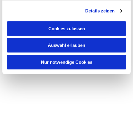
g
Details zeigen
s
a
u
Cookies zulassen
s
w
Auswahl erlauben
a
h
l
Nur notwendige Cookies