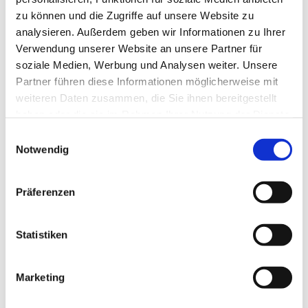
zu können und die Zugriffe auf unsere Website zu
analysieren. Außerdem geben wir Informationen zu Ihrer
Verwendung unserer Website an unsere Partner für
soziale Medien, Werbung und Analysen weiter. Unsere
Partner führen diese Informationen möglicherweise mit
weiteren Daten zusammen, die Sie ihnen bereitgestellt
haben oder die sie im Rahmen Ihrer Nutzung der Dienste
gesammelt haben.
E
Notwendig
i
n
w
Präferenzen
i
l
l
Statistiken
i
g
Marketing
Dies könnte Sie auch interessieren
u
n