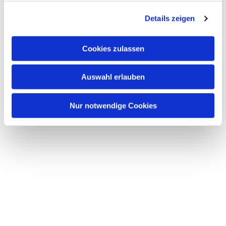
g
Details zeigen
s
a
u
Cookies zulassen
s
w
Auswahl erlauben
a
h
l
Nur notwendige Cookies