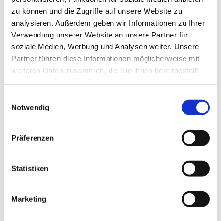
zu können und die Zugriffe auf unsere Website zu
analysieren. Außerdem geben wir Informationen zu Ihrer
Verwendung unserer Website an unsere Partner für
soziale Medien, Werbung und Analysen weiter. Unsere
Partner führen diese Informationen möglicherweise mit
weiteren Daten zusammen, die Sie ihnen bereitgestellt
haben oder die sie im Rahmen Ihrer Nutzung der Dienste
gesammelt haben.
E
Notwendig
i
n
w
Präferenzen
i
l
l
Statistiken
i
g
Marketing
Dies könnte Sie auch interessieren
u
n