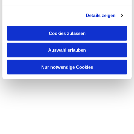
n
g
Details zeigen
s
a
u
Cookies zulassen
s
w
Auswahl erlauben
a
h
l
Nur notwendige Cookies