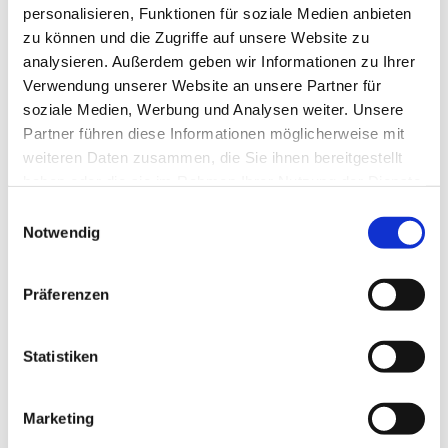
personalisieren, Funktionen für soziale Medien anbieten
zu können und die Zugriffe auf unsere Website zu
analysieren. Außerdem geben wir Informationen zu Ihrer
Verwendung unserer Website an unsere Partner für
soziale Medien, Werbung und Analysen weiter. Unsere
Partner führen diese Informationen möglicherweise mit
weiteren Daten zusammen, die Sie ihnen bereitgestellt
haben oder die sie im Rahmen Ihrer Nutzung der Dienste
gesammelt haben.
E
Notwendig
i
n
w
Präferenzen
i
l
l
Statistiken
i
g
Marketing
u
Dies könnte Sie auch interessieren