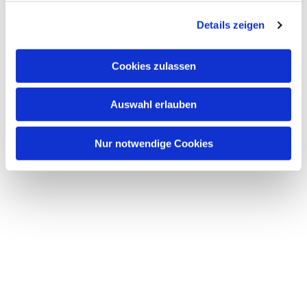
g
Details zeigen
s
a
u
Cookies zulassen
s
w
Auswahl erlauben
a
h
l
Nur notwendige Cookies