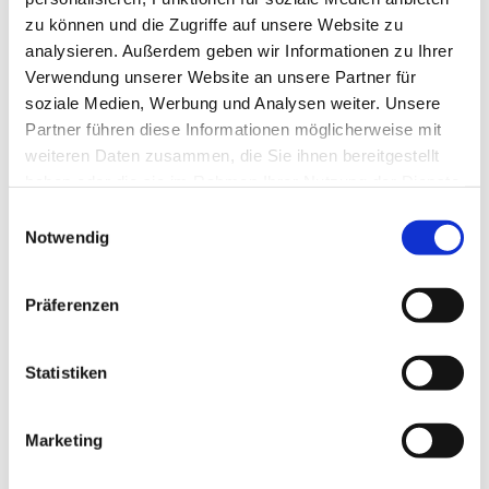
zu können und die Zugriffe auf unsere Website zu
analysieren. Außerdem geben wir Informationen zu Ihrer
Verwendung unserer Website an unsere Partner für
soziale Medien, Werbung und Analysen weiter. Unsere
Partner führen diese Informationen möglicherweise mit
weiteren Daten zusammen, die Sie ihnen bereitgestellt
haben oder die sie im Rahmen Ihrer Nutzung der Dienste
gesammelt haben.
E
Notwendig
i
n
w
Präferenzen
i
l
l
Statistiken
i
g
Marketing
Dies könnte Sie auch interessieren
u
n