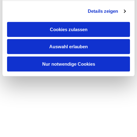
g
Details zeigen
s
a
u
Cookies zulassen
s
w
Auswahl erlauben
a
h
l
Nur notwendige Cookies