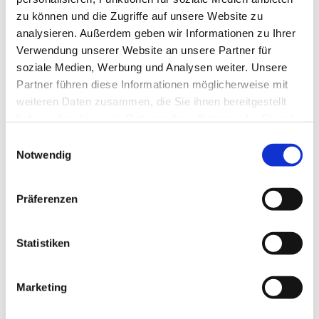
zu können und die Zugriffe auf unsere Website zu
analysieren. Außerdem geben wir Informationen zu Ihrer
Verwendung unserer Website an unsere Partner für
soziale Medien, Werbung und Analysen weiter. Unsere
Partner führen diese Informationen möglicherweise mit
weiteren Daten zusammen, die Sie ihnen bereitgestellt
haben oder die sie im Rahmen Ihrer Nutzung der Dienste
gesammelt haben.
E
Notwendig
i
n
w
Präferenzen
i
l
l
Statistiken
i
g
Marketing
Dies könnte Sie auch interessieren
u
n