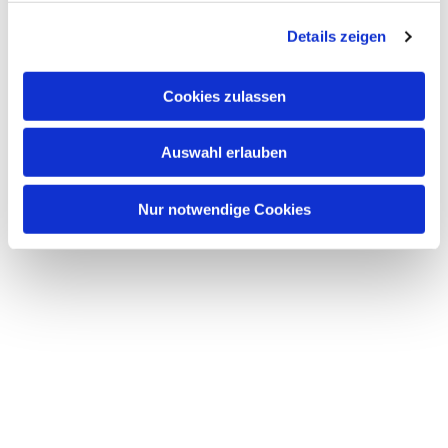
g
Details zeigen
s
a
u
Cookies zulassen
s
w
Auswahl erlauben
a
h
l
Nur notwendige Cookies