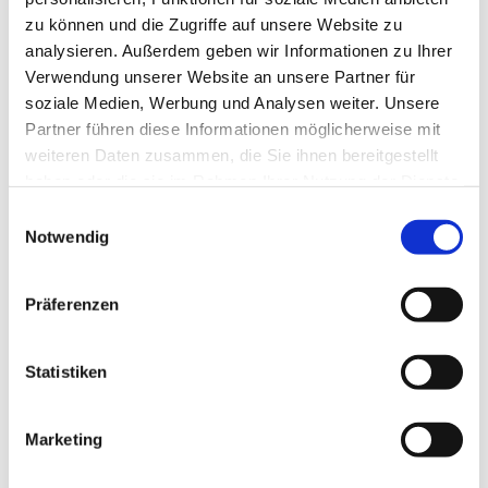
zu können und die Zugriffe auf unsere Website zu
analysieren. Außerdem geben wir Informationen zu Ihrer
Verwendung unserer Website an unsere Partner für
soziale Medien, Werbung und Analysen weiter. Unsere
Partner führen diese Informationen möglicherweise mit
weiteren Daten zusammen, die Sie ihnen bereitgestellt
haben oder die sie im Rahmen Ihrer Nutzung der Dienste
gesammelt haben.
E
Notwendig
i
n
w
Präferenzen
i
l
l
Statistiken
i
g
Marketing
Dies könnte Sie auch interessieren
u
n