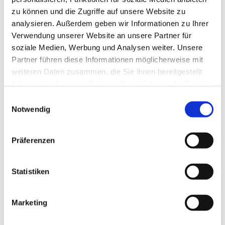
zu können und die Zugriffe auf unsere Website zu
analysieren. Außerdem geben wir Informationen zu Ihrer
Verwendung unserer Website an unsere Partner für
soziale Medien, Werbung und Analysen weiter. Unsere
Partner führen diese Informationen möglicherweise mit
weiteren Daten zusammen, die Sie ihnen bereitgestellt
haben oder die sie im Rahmen Ihrer Nutzung der Dienste
gesammelt haben.
E
Notwendig
i
n
w
Präferenzen
i
l
l
Statistiken
i
g
Marketing
Dies könnte Sie auch interessieren
u
n