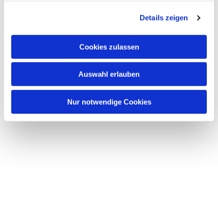
g
Details zeigen
s
a
u
Cookies zulassen
s
w
Auswahl erlauben
a
h
l
Nur notwendige Cookies