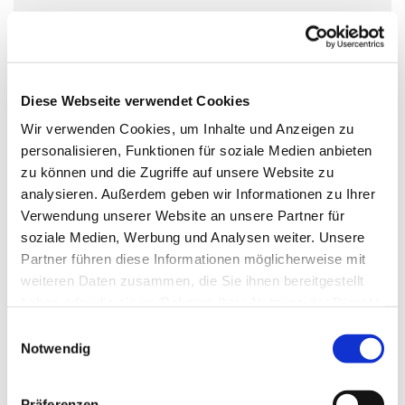
In den deutschlandweiten Selbsthilfegruppen des
Kreuzbundes, treffen sich wöchentlich hilfe- und
Diese Webseite verwendet Cookies
gesprächssuchende Suchtbetroffene. Auch du kannst
Wir verwenden Cookies, um Inhalte und Anzeigen zu
jederzeit ohne Anmeldung eine Kreuzbund-Gruppe
personalisieren, Funktionen für soziale Medien anbieten
besuchen. Auch Angehörige sind willkommen. Alle
zu können und die Zugriffe auf unsere Website zu
bestimmen selbst, was und wie viel sie von sich erzählen.
analysieren. Außerdem geben wir Informationen zu Ihrer
Die Gruppenterffen sind vertraulich und kostenlos.
Verwendung unserer Website an unsere Partner für
soziale Medien, Werbung und Analysen weiter. Unsere
www.kreuzbund.de
Partner führen diese Informationen möglicherweise mit
weiteren Daten zusammen, die Sie ihnen bereitgestellt
haben oder die sie im Rahmen Ihrer Nutzung der Dienste
gesammelt haben.
E
Notwendig
i
n
w
Präferenzen