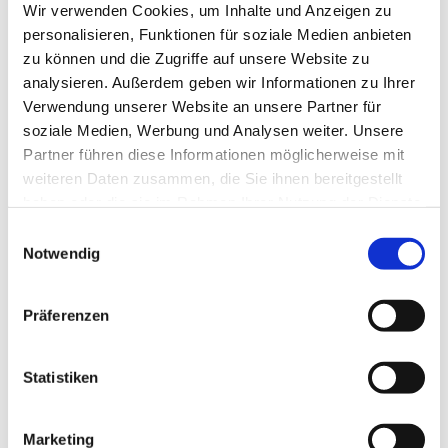
Wir verwenden Cookies, um Inhalte und Anzeigen zu
personalisieren, Funktionen für soziale Medien anbieten
zu können und die Zugriffe auf unsere Website zu
analysieren. Außerdem geben wir Informationen zu Ihrer
Verwendung unserer Website an unsere Partner für
soziale Medien, Werbung und Analysen weiter. Unsere
Partner führen diese Informationen möglicherweise mit
weiteren Daten zusammen, die Sie ihnen bereitgestellt
haben oder die sie im Rahmen Ihrer Nutzung der Dienste
gesammelt haben.
E
Notwendig
i
n
w
Präferenzen
i
l
l
Statistiken
i
g
Marketing