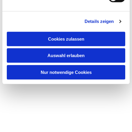
u
n
Dies könnte Sie auch interessieren
g
Details zeigen
s
a
u
Cookies zulassen
s
w
Auswahl erlauben
a
h
l
Nur notwendige Cookies