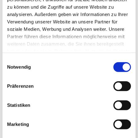
zu können und die Zugriffe auf unsere Website zu
analysieren. Außerdem geben wir Informationen zu Ihrer
Verwendung unserer Website an unsere Partner für
soziale Medien, Werbung und Analysen weiter. Unsere
Partner führen diese Informationen möglicherweise mit
weiteren Daten zusammen, die Sie ihnen bereitgestellt
haben oder die sie im Rahmen Ihrer Nutzung der Dienste
gesammelt haben.
E
Notwendig
i
n
w
Präferenzen
i
l
l
Statistiken
i
g
Marketing
Dies könnte Sie auch interessieren
u
n