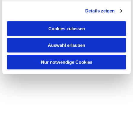
g
Details zeigen
s
a
u
Cookies zulassen
s
w
Auswahl erlauben
a
h
l
Nur notwendige Cookies