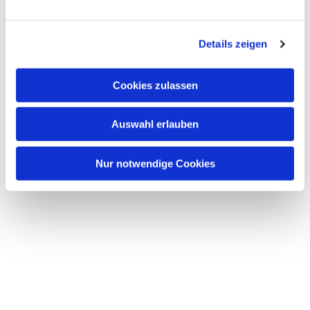
Dies könnte Sie auch interessieren
n
g
Details zeigen
s
a
u
Cookies zulassen
s
w
Auswahl erlauben
a
h
l
Nur notwendige Cookies