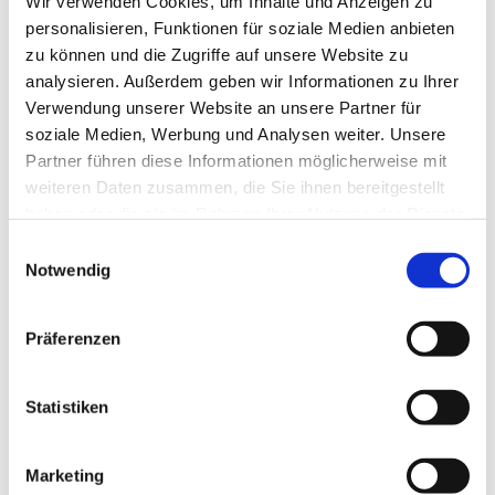
Wir verwenden Cookies, um Inhalte und Anzeigen zu
personalisieren, Funktionen für soziale Medien anbieten
zu können und die Zugriffe auf unsere Website zu
analysieren. Außerdem geben wir Informationen zu Ihrer
Verwendung unserer Website an unsere Partner für
soziale Medien, Werbung und Analysen weiter. Unsere
Partner führen diese Informationen möglicherweise mit
weiteren Daten zusammen, die Sie ihnen bereitgestellt
haben oder die sie im Rahmen Ihrer Nutzung der Dienste
gesammelt haben.
E
Notwendig
i
n
w
Präferenzen
i
l
l
Statistiken
i
g
Marketing
u