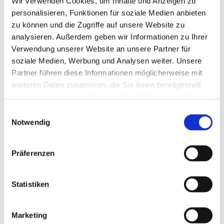
Wir verwenden Cookies, um Inhalte und Anzeigen zu
personalisieren, Funktionen für soziale Medien anbieten
zu können und die Zugriffe auf unsere Website zu
analysieren. Außerdem geben wir Informationen zu Ihrer
Verwendung unserer Website an unsere Partner für
soziale Medien, Werbung und Analysen weiter. Unsere
Partner führen diese Informationen möglicherweise mit
weiteren Daten zusammen, die Sie ihnen bereitgestellt
haben oder die sie im Rahmen Ihrer Nutzung der Dienste
gesammelt haben.
E
Notwendig
i
n
w
Präferenzen
i
l
l
Statistiken
i
g
Marketing
u