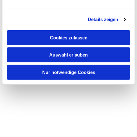
Dies könnte Sie auch interessieren
n
g
Details zeigen
s
a
u
Cookies zulassen
s
w
Auswahl erlauben
a
h
l
Nur notwendige Cookies