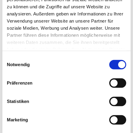
zu können und die Zugriffe auf unsere Website zu
analysieren. Außerdem geben wir Informationen zu Ihrer
Verwendung unserer Website an unsere Partner für
soziale Medien, Werbung und Analysen weiter. Unsere
Partner führen diese Informationen möglicherweise mit
weiteren Daten zusammen, die Sie ihnen bereitgestellt
haben oder die sie im Rahmen Ihrer Nutzung der Dienste
gesammelt haben.
E
Notwendig
i
n
w
Präferenzen
i
l
l
Statistiken
i
g
Marketing
Dies könnte Sie auch interessieren
u
n