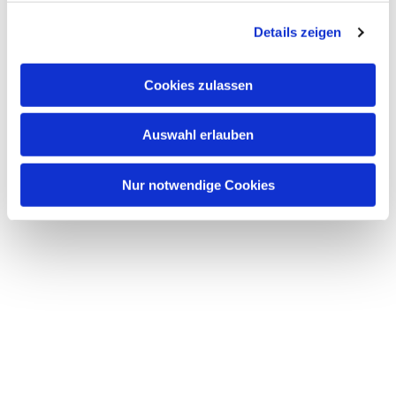
g
Details zeigen
s
a
u
Cookies zulassen
s
w
Auswahl erlauben
a
h
l
Nur notwendige Cookies