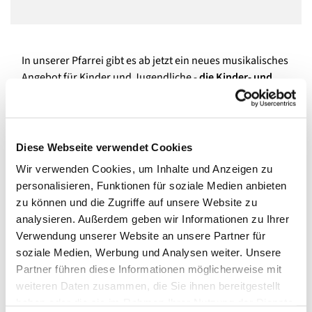
In unserer Pfarrei gibt es ab jetzt ein neues musikalisches
Angebot für Kinder und Jugendliche -
die Kinder- und
Jugenchoralschola.
Musikalisch wird sie (an)geleitet von
unserem hauptamtlichen Kirchenmusiker und
Organisten Toralf Hildebrandt, der jahrzehntelange
Erfahrung in der Kirchenmusik hat und zudem einen
Diese Webseite verwendet Cookies
erfolgreichen Knabenchor künstlerisch leitet:
Wir verwenden Cookies, um Inhalte und Anzeigen zu
https://knabenchor.com/
personalisieren, Funktionen für soziale Medien anbieten
Doch keine Angst, die neue Schola ist auch für Laien
zu können und die Zugriffe auf unsere Website zu
gedacht, die einfach Freude am Singen haben oder sich
analysieren. Außerdem geben wir Informationen zu Ihrer
darin ausprobieren wollen und bereit sind in
Verwendung unserer Website an unsere Partner für
Gottesdiensten und für die Gemeinden in unserer Pfarrei
soziale Medien, Werbung und Analysen weiter. Unsere
zu singen.
Proben sind donnerstags um 18 Uhr, im
Partner führen diese Informationen möglicherweise mit
Gemeindehaus von Maria, Hilfe der Christen in Spandau
.
weiteren Daten zusammen, die Sie ihnen bereitgestellt
Herr Hildebrandt bittet um vorige Anmeldung und
haben oder die sie im Rahmen Ihrer Nutzung der Dienste
beantwortet auch gerne Ihre Fragen: