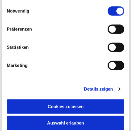
gesammelt haben.
E
hildebrandt@knabenchor.com
Notwendig
i
n
w
Präferenzen
i
l
l
Statistiken
i
g
Marketing
u
n
g
Details zeigen
s
a
u
Cookies zulassen
s
w
Auswahl erlauben
a