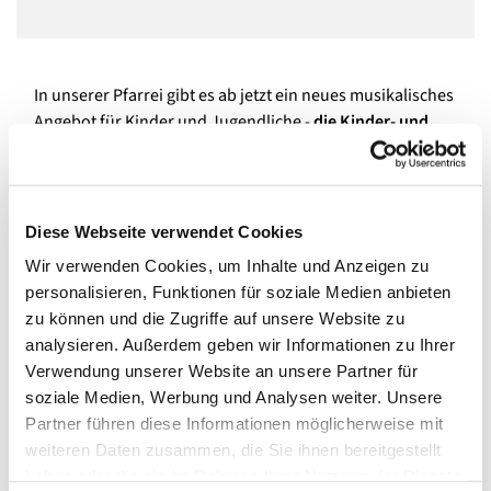
In unserer Pfarrei gibt es ab jetzt ein neues musikalisches
Angebot für Kinder und Jugendliche -
die Kinder- und
Jugenchoralschola.
Musikalisch wird sie (an)geleitet von
unserem hauptamtlichen Kirchenmusiker und
Organisten Toralf Hildebrandt, der jahrzehntelange
Erfahrung in der Kirchenmusik hat und zudem einen
Diese Webseite verwendet Cookies
erfolgreichen Knabenchor künstlerisch leitet:
Wir verwenden Cookies, um Inhalte und Anzeigen zu
https://knabenchor.com/
personalisieren, Funktionen für soziale Medien anbieten
Doch keine Angst, die neue Schola ist auch für Laien
zu können und die Zugriffe auf unsere Website zu
gedacht, die einfach Freude am Singen haben oder sich
analysieren. Außerdem geben wir Informationen zu Ihrer
darin ausprobieren wollen und bereit sind in
Verwendung unserer Website an unsere Partner für
Gottesdiensten und für die Gemeinden in unserer Pfarrei
soziale Medien, Werbung und Analysen weiter. Unsere
zu singen.
Proben sind donnerstags um 18 Uhr, im
Partner führen diese Informationen möglicherweise mit
Gemeindehaus von Maria, Hilfe der Christen in Spandau
.
weiteren Daten zusammen, die Sie ihnen bereitgestellt
Herr Hildebrandt bittet um vorige Anmeldung und
haben oder die sie im Rahmen Ihrer Nutzung der Dienste
beantwortet auch gerne Ihre Fragen: