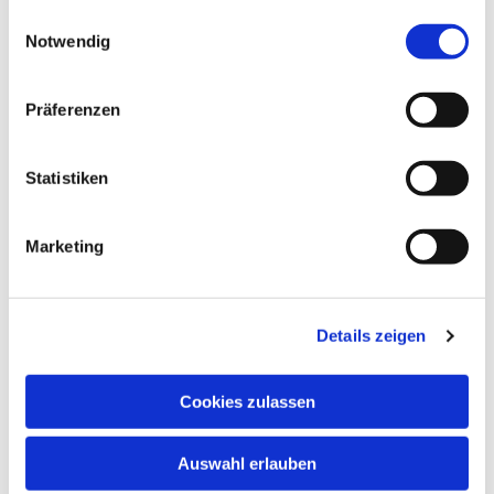
gesammelt haben.
E
hildebrandt@knabenchor.com
Notwendig
i
n
w
Präferenzen
i
l
l
Statistiken
i
g
Marketing
u
n
g
Details zeigen
s
a
u
Cookies zulassen
s
w
Auswahl erlauben
a