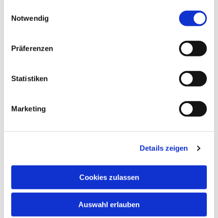
gesammelt haben.
E
hildebrandt@knabenchor.com
Notwendig
i
n
w
Präferenzen
i
l
l
Statistiken
i
g
Marketing
u
n
g
Details zeigen
s
a
u
Cookies zulassen
s
w
Auswahl erlauben
a