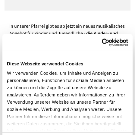
In unserer Pfarrei gibt es ab jetzt ein neues musikalisches
Angebot für Kinder und Jugendliche -
die Kinder- und
Jugenchoralschola.
Musikalisch wird sie (an)geleitet von
unserem hauptamtlichen Kirchenmusiker und
Organisten Toralf Hildebrandt, der jahrzehntelange
Erfahrung in der Kirchenmusik hat und zudem einen
Diese Webseite verwendet Cookies
erfolgreichen Knabenchor künstlerisch leitet:
Wir verwenden Cookies, um Inhalte und Anzeigen zu
https://knabenchor.com/
personalisieren, Funktionen für soziale Medien anbieten
Doch keine Angst, die neue Schola ist auch für Laien
zu können und die Zugriffe auf unsere Website zu
gedacht, die einfach Freude am Singen haben oder sich
analysieren. Außerdem geben wir Informationen zu Ihrer
darin ausprobieren wollen und bereit sind in
Verwendung unserer Website an unsere Partner für
Gottesdiensten und für die Gemeinden in unserer Pfarrei
soziale Medien, Werbung und Analysen weiter. Unsere
zu singen.
Proben sind donnerstags um 18 Uhr, im
Partner führen diese Informationen möglicherweise mit
Gemeindehaus von Maria, Hilfe der Christen in Spandau
.
weiteren Daten zusammen, die Sie ihnen bereitgestellt
Herr Hildebrandt bittet um vorige Anmeldung und
haben oder die sie im Rahmen Ihrer Nutzung der Dienste
beantwortet auch gerne Ihre Fragen: