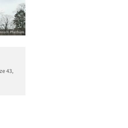
nna H. Pfarrbüro
ze 43,