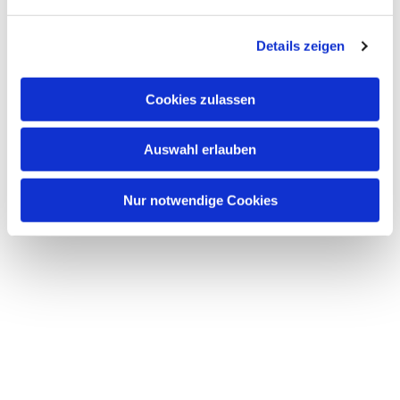
n
g
Details zeigen
s
a
u
Cookies zulassen
s
w
Auswahl erlauben
a
h
l
Nur notwendige Cookies