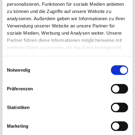
personalisieren, Funktionen für soziale Medien anbieten
zu können und die Zugriffe auf unsere Website zu
analysieren. Außerdem geben wir Informationen zu Ihrer
Verwendung unserer Website an unsere Partner für
soziale Medien, Werbung und Analysen weiter. Unsere
Partner führen diese Informationen möglicherweise mit
weiteren Daten zusammen, die Sie ihnen bereitgestellt
haben oder die sie im Rahmen Ihrer Nutzung der Dienste
gesammelt haben.
E
Notwendig
i
n
w
Präferenzen
i
l
l
Statistiken
i
g
Marketing
u
Dies könnte Sie auch interessieren