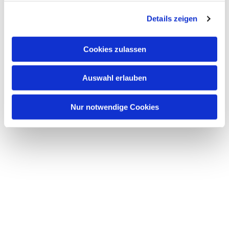
g
Details zeigen
s
a
u
Cookies zulassen
s
w
Auswahl erlauben
a
h
l
Nur notwendige Cookies