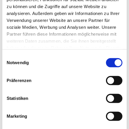
zu können und die Zugriffe auf unsere Website zu
analysieren. Außerdem geben wir Informationen zu Ihrer
Verwendung unserer Website an unsere Partner für
soziale Medien, Werbung und Analysen weiter. Unsere
Partner führen diese Informationen möglicherweise mit
weiteren Daten zusammen, die Sie ihnen bereitgestellt
haben oder die sie im Rahmen Ihrer Nutzung der Dienste
gesammelt haben.
E
Notwendig
i
n
w
Präferenzen
i
l
l
Statistiken
i
g
Marketing
Dies könnte Sie auch interessieren
u
n