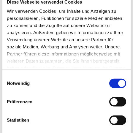
St. Marien am Behnitz, Behnitz 9, 13597
Diese Webseite verwendet Cookies
Berlin
Wir verwenden Cookies, um Inhalte und Anzeigen zu
personalisieren, Funktionen für soziale Medien anbieten
zu können und die Zugriffe auf unsere Website zu
analysieren. Außerdem geben wir Informationen zu Ihrer
Verwendung unserer Website an unsere Partner für
soziale Medien, Werbung und Analysen weiter. Unsere
Partner führen diese Informationen möglicherweise mit
weiteren Daten zusammen, die Sie ihnen bereitgestellt
haben oder die sie im Rahmen Ihrer Nutzung der Dienste
gesammelt haben.
E
Notwendig
i
n
w
Präferenzen
i
l
l
Statistiken
i