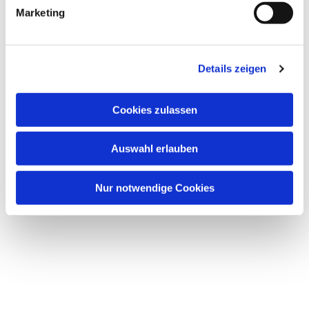
g
Marketing
u
n
g
Dies könnte Sie auch interessieren
Details zeigen
s
a
u
Cookies zulassen
s
w
Auswahl erlauben
a
h
l
Nur notwendige Cookies