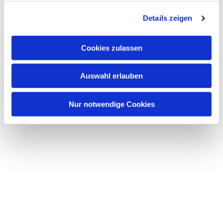
g
Details zeigen
s
a
u
Cookies zulassen
s
w
Auswahl erlauben
a
h
l
Nur notwendige Cookies