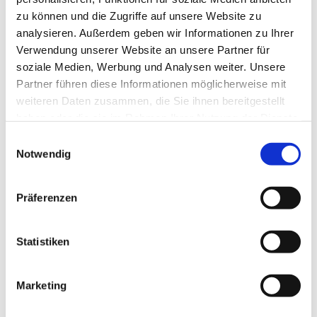
zu können und die Zugriffe auf unsere Website zu
analysieren. Außerdem geben wir Informationen zu Ihrer
Verwendung unserer Website an unsere Partner für
soziale Medien, Werbung und Analysen weiter. Unsere
Partner führen diese Informationen möglicherweise mit
weiteren Daten zusammen, die Sie ihnen bereitgestellt
haben oder die sie im Rahmen Ihrer Nutzung der Dienste
gesammelt haben.
E
Notwendig
i
n
w
Präferenzen
i
l
l
Statistiken
i
g
Marketing
Dies könnte Sie auch interessieren
u
n