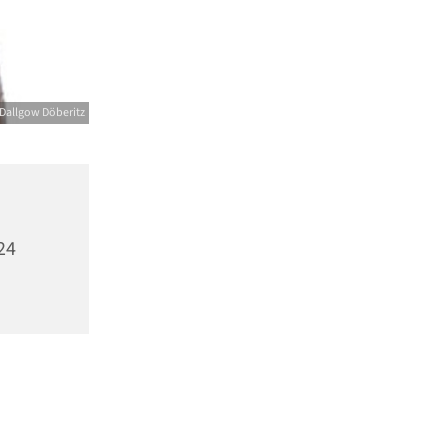
Dallgow Döberitz
24