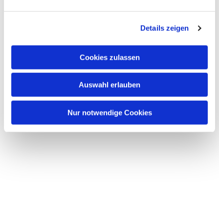
Dies könnte Sie auch interessieren
n
g
Details zeigen
s
a
u
Cookies zulassen
s
w
Auswahl erlauben
a
h
l
Nur notwendige Cookies