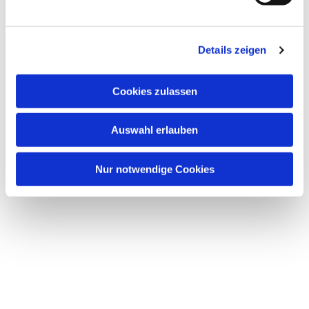
u
n
Dies könnte Sie auch interessieren
g
Details zeigen
s
a
u
Cookies zulassen
s
w
Auswahl erlauben
a
h
l
Nur notwendige Cookies