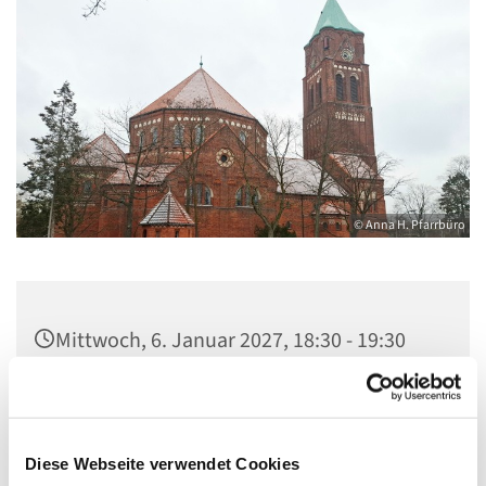
© Anna H. Pfarrbüro
Mittwoch, 6. Januar 2027, 18:30 - 19:30
Uhr
Kirche Maria, Hilfe der Christen,
Flankenschanze 43, 13585 Berlin
Diese Webseite verwendet Cookies