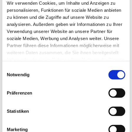
Wir verwenden Cookies, um Inhalte und Anzeigen zu
personalisieren, Funktionen für soziale Medien anbieten
zu können und die Zugriffe auf unsere Website zu
analysieren. Außerdem geben wir Informationen zu Ihrer
Verwendung unserer Website an unsere Partner für
soziale Medien, Werbung und Analysen weiter. Unsere
Partner führen diese Informationen möglicherweise mit
weiteren Daten zusammen, die Sie ihnen bereitgestellt
haben oder die sie im Rahmen Ihrer Nutzung der Dienste
gesammelt haben.
E
Notwendig
i
n
w
Präferenzen
i
l
l
Statistiken
i
g
Marketing