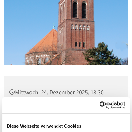
Mittwoch, 24. Dezember 2025, 18:30 -
19:30 Uhr
Kirche Maria, Hilfe der Christen,
Flankenschanze 43, 13585 Berlin
Diese Webseite verwendet Cookies