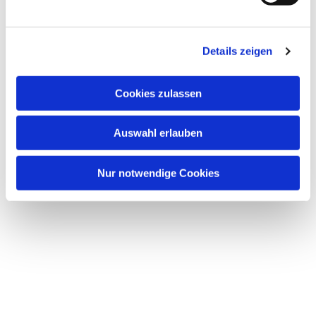
u
n
Dies könnte Sie auch interessieren
g
Details zeigen
s
a
u
Cookies zulassen
s
w
Auswahl erlauben
a
h
l
Nur notwendige Cookies