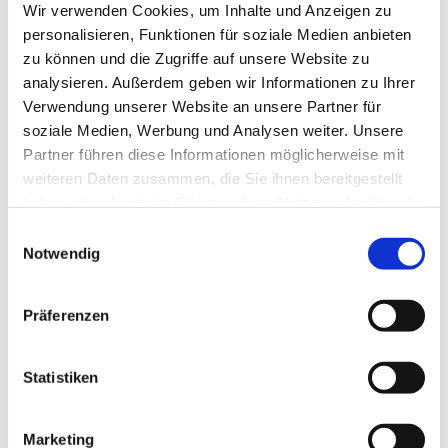
Wir verwenden Cookies, um Inhalte und Anzeigen zu
personalisieren, Funktionen für soziale Medien anbieten
zu können und die Zugriffe auf unsere Website zu
analysieren. Außerdem geben wir Informationen zu Ihrer
Verwendung unserer Website an unsere Partner für
soziale Medien, Werbung und Analysen weiter. Unsere
Partner führen diese Informationen möglicherweise mit
weiteren Daten zusammen, die Sie ihnen bereitgestellt
haben oder die sie im Rahmen Ihrer Nutzung der Dienste
gesammelt haben.
E
Notwendig
i
n
w
Präferenzen
i
l
l
Statistiken
i
g
Marketing