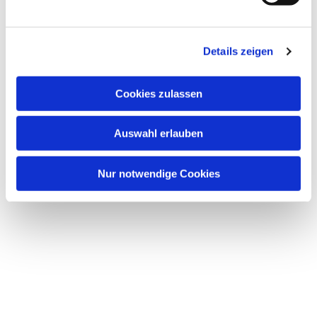
u
n
Dies könnte Sie auch interessieren
g
Details zeigen
s
a
u
Cookies zulassen
s
w
Auswahl erlauben
a
h
l
Nur notwendige Cookies