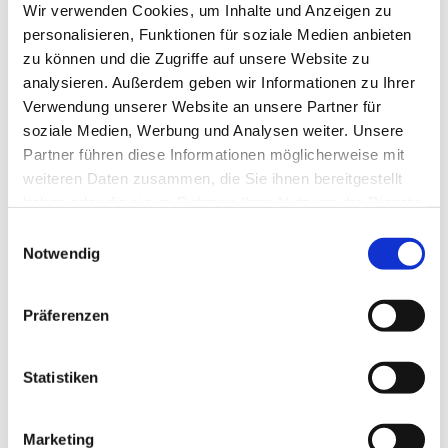
Wir verwenden Cookies, um Inhalte und Anzeigen zu
personalisieren, Funktionen für soziale Medien anbieten
zu können und die Zugriffe auf unsere Website zu
analysieren. Außerdem geben wir Informationen zu Ihrer
Verwendung unserer Website an unsere Partner für
soziale Medien, Werbung und Analysen weiter. Unsere
Partner führen diese Informationen möglicherweise mit
weiteren Daten zusammen, die Sie ihnen bereitgestellt
haben oder die sie im Rahmen Ihrer Nutzung der Dienste
gesammelt haben.
E
Notwendig
i
n
w
Präferenzen
i
l
l
Statistiken
i
g
Marketing