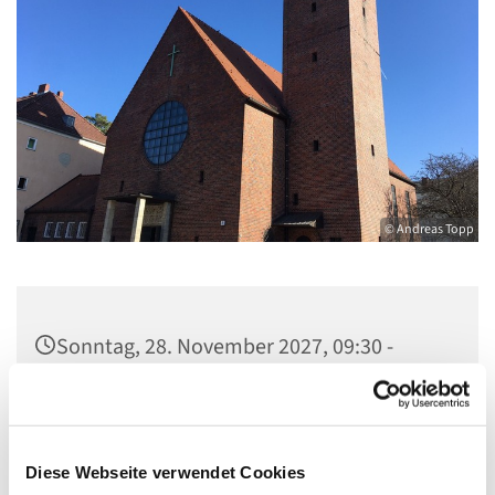
© Andreas Topp
Sonntag, 28. November 2027, 09:30 -
10:30 Uhr
Pfarrkirche St. Josef, Quellweg 43, 13629
Berlin
Diese Webseite verwendet Cookies