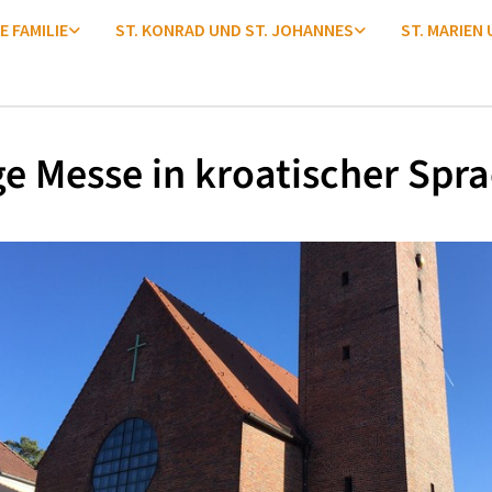
E FAMILIE
ST. KONRAD UND ST. JOHANNES
ST. MARIEN
ge Messe in kroatischer Spr