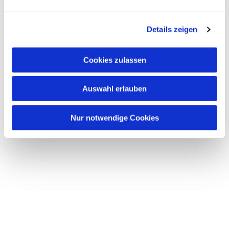
Dies könnte Sie auch interessieren
n
g
Details zeigen
s
a
u
Cookies zulassen
s
w
Auswahl erlauben
a
h
l
Nur notwendige Cookies