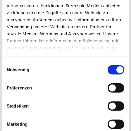
personalisieren, Funktionen für soziale Medien anbieten
zu können und die Zugriffe auf unsere Website zu
analysieren. Außerdem geben wir Informationen zu Ihrer
Verwendung unserer Website an unsere Partner für
soziale Medien, Werbung und Analysen weiter. Unsere
Partner führen diese Informationen möglicherweise mit
weiteren Daten zusammen, die Sie ihnen bereitgestellt
haben oder die sie im Rahmen Ihrer Nutzung der Dienste
gesammelt haben.
E
Notwendig
i
n
w
Präferenzen
i
l
l
Statistiken
i
g
Marketing
u