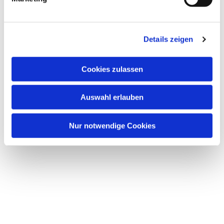
u
n
Dies könnte Sie auch interessieren
g
Details zeigen
s
a
u
Cookies zulassen
s
w
Auswahl erlauben
a
h
l
Nur notwendige Cookies