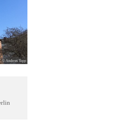
© Andreas Topp
rlin