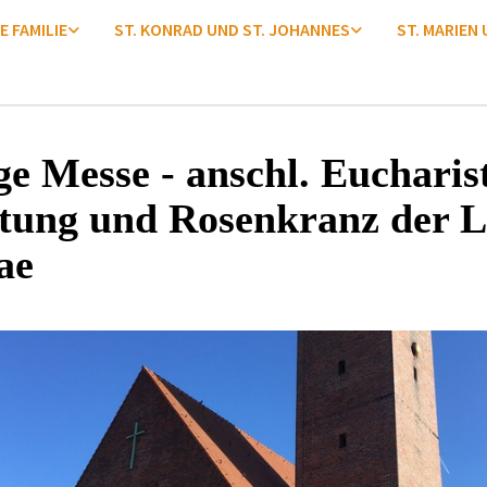
E FAMILIE
ST. KONRAD UND ST. JOHANNES
ST. MARIEN
ge Messe - anschl. Eucharis
tung und Rosenkranz der L
ae