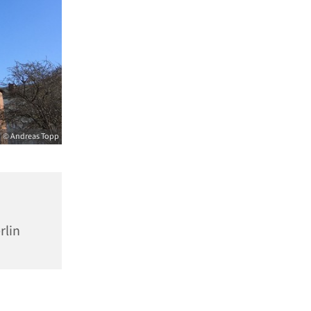
© Andreas Topp
rlin