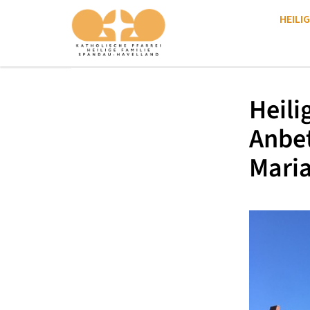
HEILIG
Heili
Anbe
Mari