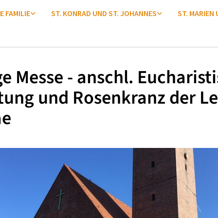
E FAMILIE
ST. KONRAD UND ST. JOHANNES
ST. MARIEN
ge Messe - anschl. Eucharist
tung und Rosenkranz der Le
ae