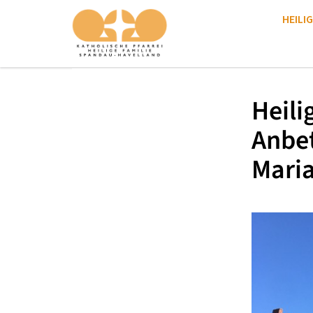
HEILIG
Heili
Anbe
Mari