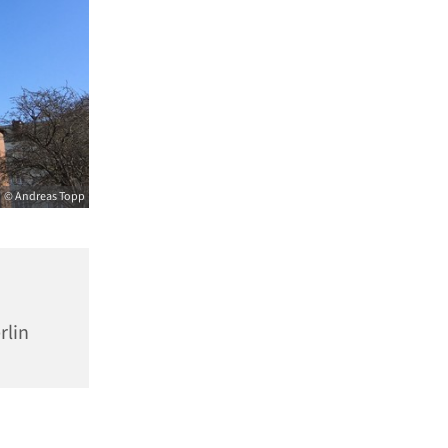
© Andreas Topp
rlin