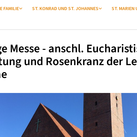
E FAMILIE
ST. KONRAD UND ST. JOHANNES
ST. MARIEN
ge Messe - anschl. Eucharist
tung und Rosenkranz der Le
ae