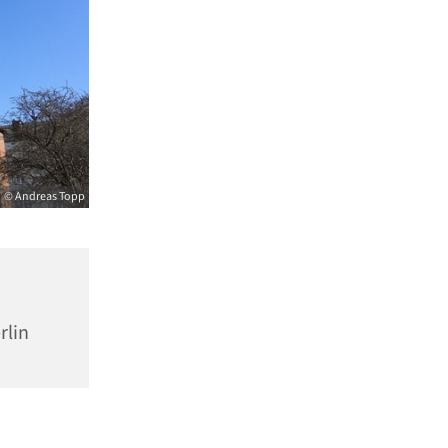
© Andreas Topp
rlin