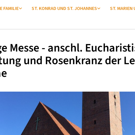
E FAMILIE
ST. KONRAD UND ST. JOHANNES
ST. MARIEN
ge Messe - anschl. Eucharist
tung und Rosenkranz der Le
ae