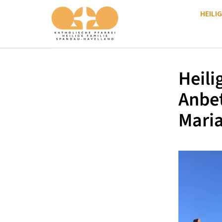
HEILIG
Heili
Anbe
Mari