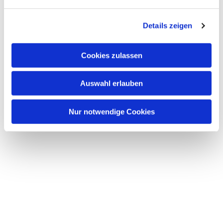
n
g
Details zeigen
s
a
u
Cookies zulassen
s
w
Auswahl erlauben
a
h
l
Nur notwendige Cookies