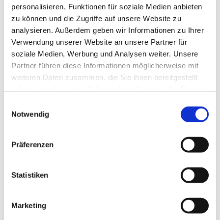
personalisieren, Funktionen für soziale Medien anbieten
zu können und die Zugriffe auf unsere Website zu
analysieren. Außerdem geben wir Informationen zu Ihrer
Verwendung unserer Website an unsere Partner für
soziale Medien, Werbung und Analysen weiter. Unsere
Partner führen diese Informationen möglicherweise mit
weiteren Daten zusammen, die Sie ihnen bereitgestellt
haben oder die sie im Rahmen Ihrer Nutzung der Dienste
gesammelt haben.
E
Notwendig
i
n
w
Präferenzen
i
l
l
Statistiken
i
g
Marketing
u
Dies könnte Sie auch interessieren