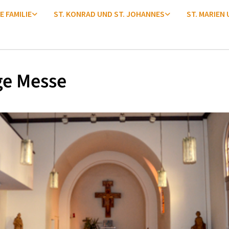
E FAMILIE
ST. KONRAD UND ST. JOHANNES
ST. MARIEN
ge Messe