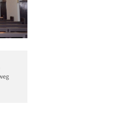
m
nweg