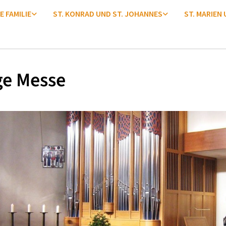
E FAMILIE
ST. KONRAD UND ST. JOHANNES
ST. MARIEN
ge Messe