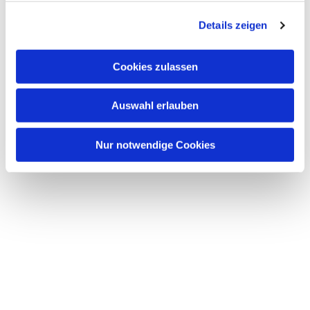
g
Details zeigen
s
a
u
Cookies zulassen
s
w
Auswahl erlauben
a
h
l
Nur notwendige Cookies