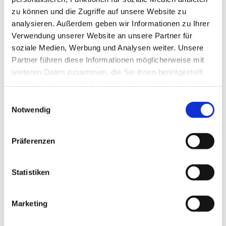
zu können und die Zugriffe auf unsere Website zu
analysieren. Außerdem geben wir Informationen zu Ihrer
Verwendung unserer Website an unsere Partner für
soziale Medien, Werbung und Analysen weiter. Unsere
Partner führen diese Informationen möglicherweise mit
weiteren Daten zusammen, die Sie ihnen bereitgestellt
haben oder die sie im Rahmen Ihrer Nutzung der Dienste
gesammelt haben.
E
Notwendig
i
n
w
Präferenzen
i
l
l
Statistiken
i
g
Marketing
Dies könnte Sie auch interessieren
u
n