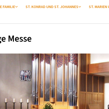
E FAMILIE
ST. KONRAD UND ST. JOHANNES
ST. MARIEN
ge Messe