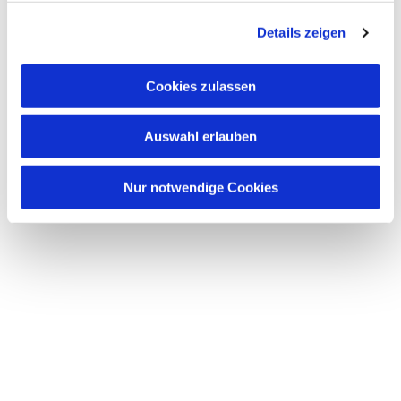
g
Details zeigen
s
a
u
Cookies zulassen
s
w
Auswahl erlauben
a
h
l
Nur notwendige Cookies