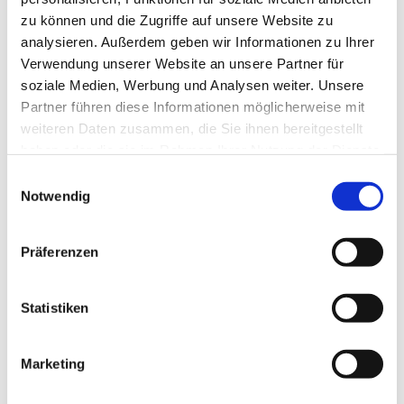
zu können und die Zugriffe auf unsere Website zu
analysieren. Außerdem geben wir Informationen zu Ihrer
Verwendung unserer Website an unsere Partner für
soziale Medien, Werbung und Analysen weiter. Unsere
Partner führen diese Informationen möglicherweise mit
weiteren Daten zusammen, die Sie ihnen bereitgestellt
haben oder die sie im Rahmen Ihrer Nutzung der Dienste
gesammelt haben.
E
Notwendig
i
n
w
Präferenzen
i
l
l
Statistiken
i
g
Marketing
Dies könnte Sie auch interessieren
u
n