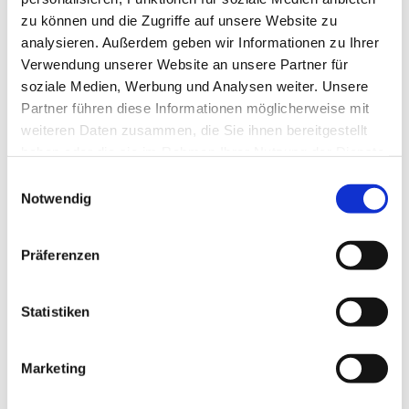
zu können und die Zugriffe auf unsere Website zu
analysieren. Außerdem geben wir Informationen zu Ihrer
Verwendung unserer Website an unsere Partner für
soziale Medien, Werbung und Analysen weiter. Unsere
Partner führen diese Informationen möglicherweise mit
weiteren Daten zusammen, die Sie ihnen bereitgestellt
haben oder die sie im Rahmen Ihrer Nutzung der Dienste
gesammelt haben.
E
Notwendig
i
n
w
Präferenzen
i
l
l
Statistiken
i
g
Marketing
Dies könnte Sie auch interessieren
u
n