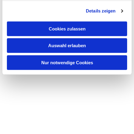
g
Details zeigen
s
a
u
Cookies zulassen
s
w
Auswahl erlauben
a
h
l
Nur notwendige Cookies