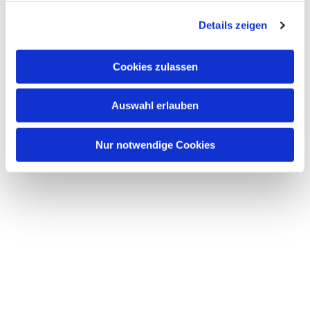
g
Details zeigen
s
a
u
Cookies zulassen
s
w
Auswahl erlauben
a
h
l
Nur notwendige Cookies