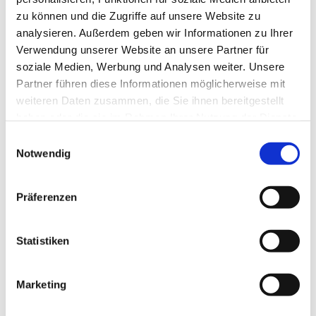
zu können und die Zugriffe auf unsere Website zu
analysieren. Außerdem geben wir Informationen zu Ihrer
Verwendung unserer Website an unsere Partner für
soziale Medien, Werbung und Analysen weiter. Unsere
Partner führen diese Informationen möglicherweise mit
weiteren Daten zusammen, die Sie ihnen bereitgestellt
haben oder die sie im Rahmen Ihrer Nutzung der Dienste
gesammelt haben.
E
Notwendig
i
n
w
Präferenzen
i
l
l
Statistiken
i
g
Marketing
Dies könnte Sie auch interessieren
u
n