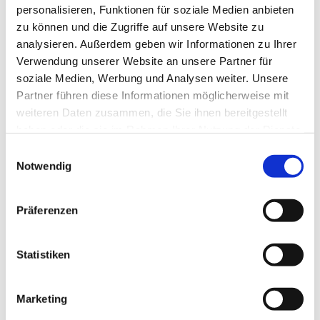
personalisieren, Funktionen für soziale Medien anbieten
zu können und die Zugriffe auf unsere Website zu
analysieren. Außerdem geben wir Informationen zu Ihrer
Verwendung unserer Website an unsere Partner für
soziale Medien, Werbung und Analysen weiter. Unsere
Partner führen diese Informationen möglicherweise mit
weiteren Daten zusammen, die Sie ihnen bereitgestellt
haben oder die sie im Rahmen Ihrer Nutzung der Dienste
gesammelt haben.
E
Notwendig
i
n
w
Präferenzen
i
l
l
Statistiken
i
g
Marketing
u
Dies könnte Sie auch interessieren