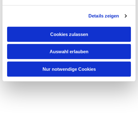
n
g
Details zeigen
s
a
u
Cookies zulassen
s
w
Auswahl erlauben
a
h
l
Nur notwendige Cookies