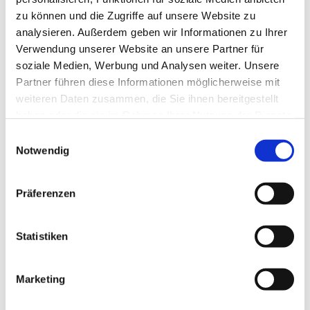
zu können und die Zugriffe auf unsere Website zu
analysieren. Außerdem geben wir Informationen zu Ihrer
Verwendung unserer Website an unsere Partner für
soziale Medien, Werbung und Analysen weiter. Unsere
Partner führen diese Informationen möglicherweise mit
weiteren Daten zusammen, die Sie ihnen bereitgestellt
haben oder die sie im Rahmen Ihrer Nutzung der Dienste
gesammelt haben.
E
Notwendig
i
n
w
Präferenzen
i
l
l
Statistiken
i
g
Marketing
Dies könnte Sie auch interessieren
u
n