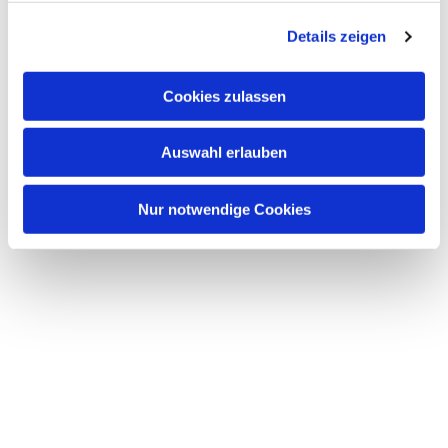
g
Details zeigen
s
a
u
Cookies zulassen
s
w
Auswahl erlauben
a
h
l
Nur notwendige Cookies