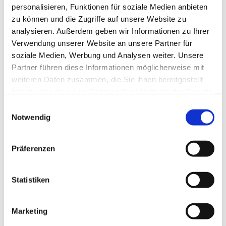
personalisieren, Funktionen für soziale Medien anbieten
zu können und die Zugriffe auf unsere Website zu
analysieren. Außerdem geben wir Informationen zu Ihrer
Verwendung unserer Website an unsere Partner für
soziale Medien, Werbung und Analysen weiter. Unsere
Partner führen diese Informationen möglicherweise mit
weiteren Daten zusammen, die Sie ihnen bereitgestellt
haben oder die sie im Rahmen Ihrer Nutzung der Dienste
gesammelt haben.
E
Notwendig
i
n
w
Präferenzen
i
l
l
Statistiken
i
g
Marketing
u
Dies könnte Sie auch interessieren