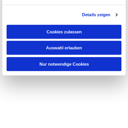
n
g
Details zeigen
s
a
u
Cookies zulassen
s
w
Auswahl erlauben
a
h
l
Nur notwendige Cookies