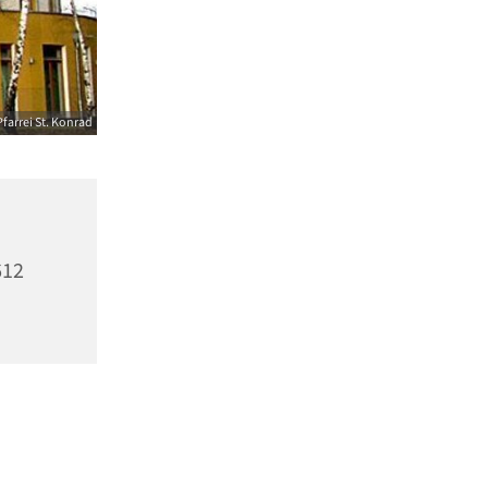
farrei St. Konrad
612