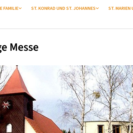
E FAMILIE
ST. KONRAD UND ST. JOHANNES
ST. MARIEN
ge Messe