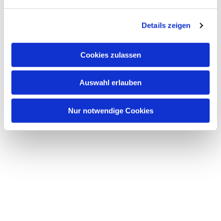
n
g
Details zeigen
s
a
u
Cookies zulassen
s
w
Auswahl erlauben
a
h
l
Nur notwendige Cookies