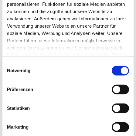
personalisieren, Funktionen für soziale Medien anbieten
zu können und die Zugriffe auf unsere Website zu
analysieren. Außerdem geben wir Informationen zu Ihrer
Verwendung unserer Website an unsere Partner für
soziale Medien, Werbung und Analysen weiter. Unsere
Partner führen diese Informationen möglicherweise mit
weiteren Daten zusammen, die Sie ihnen bereitgestellt
haben oder die sie im Rahmen Ihrer Nutzung der Dienste
gesammelt haben.
E
Notwendig
i
n
w
Präferenzen
i
l
l
Statistiken
i
g
Marketing
u
Dies könnte Sie auch interessieren