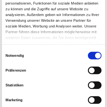
personalisieren, Funktionen für soziale Medien anbieten
zu können und die Zugriffe auf unsere Website zu
analysieren. Außerdem geben wir Informationen zu Ihrer
Verwendung unserer Website an unsere Partner für
soziale Medien, Werbung und Analysen weiter. Unsere
Partner führen diese Informationen möglicherweise mit
weiteren Daten zusammen, die Sie ihnen bereitgestellt
haben oder die sie im Rahmen Ihrer Nutzung der Dienste
gesammelt haben.
E
Notwendig
i
n
w
Präferenzen
i
l
l
Statistiken
i
g
Marketing
u
Dies könnte Sie auch interessieren