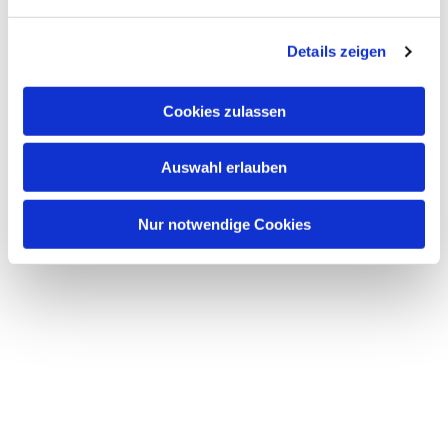
n
g
Details zeigen
s
a
u
Cookies zulassen
s
w
Auswahl erlauben
a
h
l
Nur notwendige Cookies