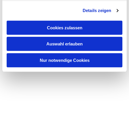
g
Details zeigen
s
a
u
Cookies zulassen
s
w
Auswahl erlauben
a
h
l
Nur notwendige Cookies