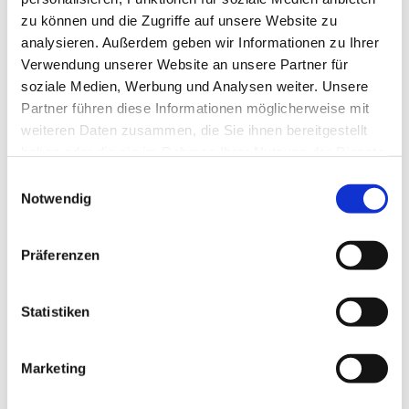
zu können und die Zugriffe auf unsere Website zu
analysieren. Außerdem geben wir Informationen zu Ihrer
Verwendung unserer Website an unsere Partner für
soziale Medien, Werbung und Analysen weiter. Unsere
Partner führen diese Informationen möglicherweise mit
weiteren Daten zusammen, die Sie ihnen bereitgestellt
haben oder die sie im Rahmen Ihrer Nutzung der Dienste
gesammelt haben.
E
Notwendig
i
n
w
Präferenzen
i
l
l
Statistiken
i
g
Marketing
Dies könnte Sie auch interessieren
u
n