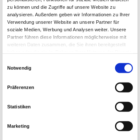
zu können und die Zugriffe auf unsere Website zu
analysieren. Außerdem geben wir Informationen zu Ihrer
Verwendung unserer Website an unsere Partner für
soziale Medien, Werbung und Analysen weiter. Unsere
Partner führen diese Informationen möglicherweise mit
weiteren Daten zusammen, die Sie ihnen bereitgestellt
haben oder die sie im Rahmen Ihrer Nutzung der Dienste
gesammelt haben.
E
Notwendig
i
n
w
Präferenzen
i
l
l
Statistiken
i
g
Marketing
Dies könnte Sie auch interessieren
u
n