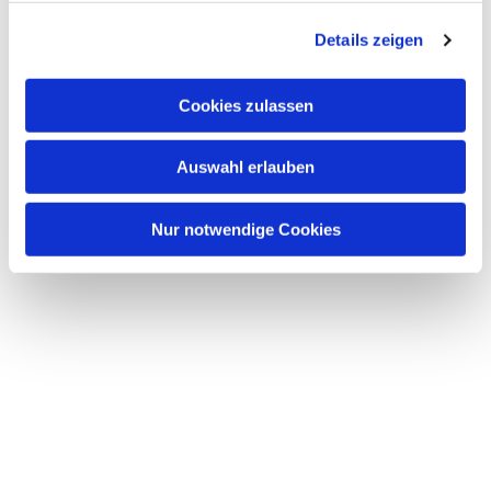
g
Details zeigen
s
a
u
Cookies zulassen
s
w
Auswahl erlauben
a
h
l
Nur notwendige Cookies