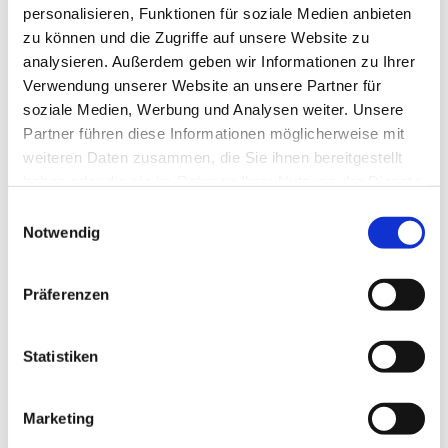
personalisieren, Funktionen für soziale Medien anbieten
zu können und die Zugriffe auf unsere Website zu
analysieren. Außerdem geben wir Informationen zu Ihrer
Verwendung unserer Website an unsere Partner für
soziale Medien, Werbung und Analysen weiter. Unsere
Partner führen diese Informationen möglicherweise mit
weiteren Daten zusammen, die Sie ihnen bereitgestellt
haben oder die sie im Rahmen Ihrer Nutzung der Dienste
gesammelt haben.
E
Notwendig
i
n
w
Präferenzen
i
l
l
Statistiken
i
g
Marketing
u
Dies könnte Sie auch interessieren