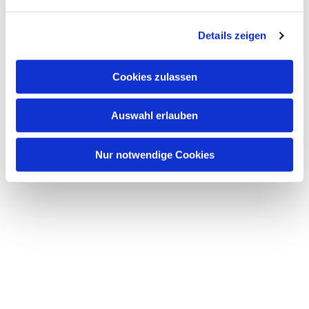
n
g
Details zeigen
s
a
u
Cookies zulassen
s
w
Auswahl erlauben
a
h
l
Nur notwendige Cookies